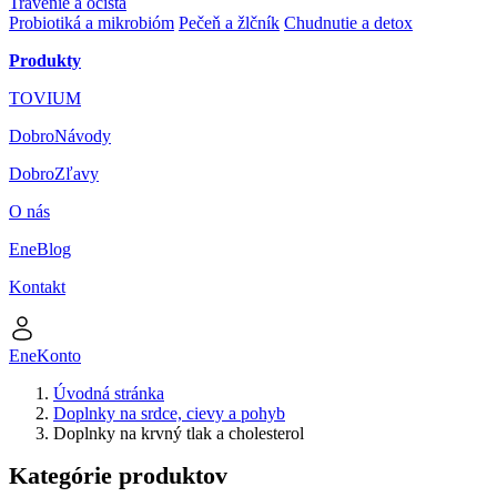
Trávenie a očista
Probiotiká a mikrobióm
Pečeň a žlčník
Chudnutie a detox
Produkty
TOVIUM
DobroNávody
DobroZľavy
O nás
EneBlog
Kontakt
EneKonto
Úvodná stránka
Doplnky na srdce, cievy a pohyb
Doplnky na krvný tlak a cholesterol
Kategórie produktov