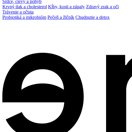
Srdce, cievy a pohyb
Krvný tlak a cholesterol
Kĺby, kosti a zápaly
Zdravý zrak a oči
Trávenie a očista
Probiotiká a mikrobióm
Pečeň a žlčník
Chudnutie a detox