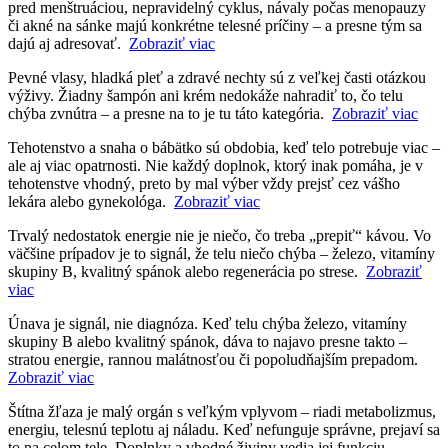
pred menštruáciou, nepravidelný cyklus, návaly počas menopauzy
či akné na sánke majú konkrétne telesné príčiny – a presne tým sa
dajú aj adresovať.
Zobraziť viac
Pevné vlasy, hladká pleť a zdravé nechty sú z veľkej časti otázkou
výživy. Žiadny šampón ani krém nedokáže nahradiť to, čo telu
chýba zvnútra – a presne na to je tu táto kategória.
Zobraziť viac
Tehotenstvo a snaha o bábätko sú obdobia, keď telo potrebuje viac –
ale aj viac opatrnosti. Nie každý doplnok, ktorý inak pomáha, je v
tehotenstve vhodný, preto by mal výber vždy prejsť cez vášho
lekára alebo gynekológa.
Zobraziť viac
Trvalý nedostatok energie nie je niečo, čo treba „prepiť“ kávou. Vo
väčšine prípadov je to signál, že telu niečo chýba – železo, vitamíny
skupiny B, kvalitný spánok alebo regenerácia po strese.
Zobraziť
viac
Únava je signál, nie diagnóza. Keď telu chýba železo, vitamíny
skupiny B alebo kvalitný spánok, dáva to najavo presne takto –
stratou energie, rannou malátnosťou či popoludňajším prepadom.
Zobraziť viac
Štítna žľaza je malý orgán s veľkým vplyvom – riadi metabolizmus,
energiu, telesnú teplotu aj náladu. Keď nefunguje správne, prejaví sa
to na celom tele. Doplnky a vhodné živiny vedia jej funkciu