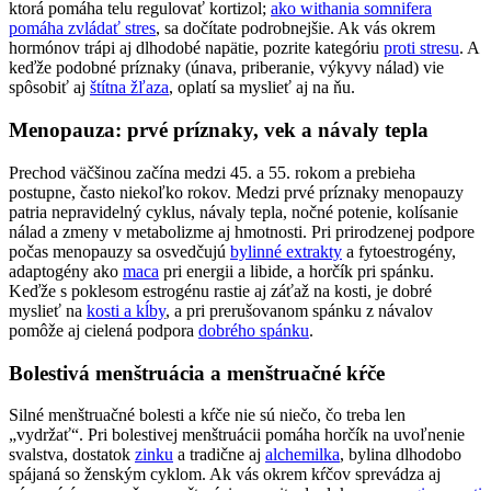
ktorá pomáha telu regulovať kortizol;
ako withania somnifera
pomáha zvládať stres
, sa dočítate podrobnejšie. Ak vás okrem
hormónov trápi aj dlhodobé napätie, pozrite kategóriu
proti stresu
. A
keďže podobné príznaky (únava, priberanie, výkyvy nálad) vie
spôsobiť aj
štítna žľaza
, oplatí sa myslieť aj na ňu.
Menopauza: prvé príznaky, vek a návaly tepla
Prechod väčšinou začína medzi 45. a 55. rokom a prebieha
postupne, často niekoľko rokov. Medzi prvé príznaky menopauzy
patria nepravidelný cyklus, návaly tepla, nočné potenie, kolísanie
nálad a zmeny v metabolizme aj hmotnosti. Pri prirodzenej podpore
počas menopauzy sa osvedčujú
bylinné extrakty
a fytoestrogény,
adaptogény ako
maca
pri energii a libide, a horčík pri spánku.
Keďže s poklesom estrogénu rastie aj záťaž na kosti, je dobré
myslieť na
kosti a kĺby
, a pri prerušovanom spánku z návalov
pomôže aj cielená podpora
dobrého spánku
.
Bolestivá menštruácia a menštruačné kŕče
Silné menštruačné bolesti a kŕče nie sú niečo, čo treba len
„vydržať“. Pri bolestivej menštruácii pomáha horčík na uvoľnenie
svalstva, dostatok
zinku
a tradične aj
alchemilka
, bylina dlhodobo
spájaná so ženským cyklom. Ak vás okrem kŕčov sprevádza aj