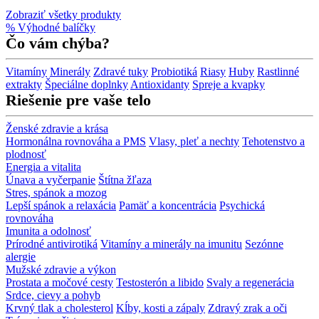
Zobraziť všetky produkty
% Výhodné balíčky
Čo vám chýba?
Vitamíny
Minerály
Zdravé tuky
Probiotiká
Riasy
Huby
Rastlinné
extrakty
Špeciálne doplnky
Antioxidanty
Spreje a kvapky
Riešenie pre vaše telo
Ženské zdravie a krása
Hormonálna rovnováha a PMS
Vlasy, pleť a nechty
Tehotenstvo a
plodnosť
Energia a vitalita
Únava a vyčerpanie
Štítna žľaza
Stres, spánok a mozog
Lepší spánok a relaxácia
Pamäť a koncentrácia
Psychická
rovnováha
Imunita a odolnosť
Prírodné antivirotiká
Vitamíny a minerály na imunitu
Sezónne
alergie
Mužské zdravie a výkon
Prostata a močové cesty
Testosterón a libido
Svaly a regenerácia
Srdce, cievy a pohyb
Krvný tlak a cholesterol
Kĺby, kosti a zápaly
Zdravý zrak a oči