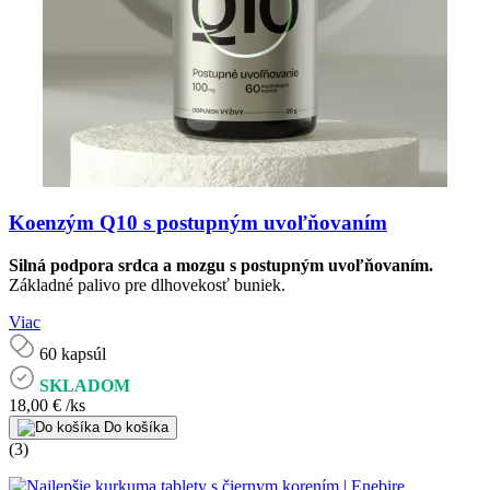
Koenzým Q10 s postupným uvoľňovaním
Silná podpora srdca a mozgu s postupným uvoľňovaním.
Základné palivo pre dlhovekosť buniek.
Viac
60 kapsúl
SKLADOM
18,00 €
/ks
Do košíka
(3)