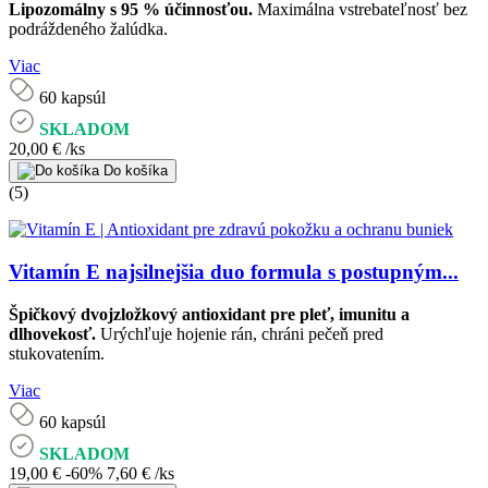
Lipozomálny s 95 % účinnosťou.
Maximálna vstrebateľnosť bez
podráždeného žalúdka.
Viac
60 kapsúl
SKLADOM
20,00 €
/ks
Do košíka
(5)
Vitamín E najsilnejšia duo formula s postupným...
Špičkový dvojzložkový antioxidant pre pleť, imunitu a
dlhovekosť.
Urýchľuje hojenie rán, chráni pečeň pred
stukovatením.
Viac
60 kapsúl
SKLADOM
19,00 €
-60%
7,60 €
/ks