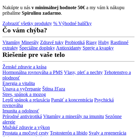
Nakúpte u nás
v minimálnej hodnote 50€
a my vám k nákupu
pribalíme
Spirulinu
zadarmo
.
Zobraziť všetky produkty
% Výhodné balíčky
Čo vám chýba?
Vitamíny
Minerály
Zdravé tuky
Probiotiká
Riasy
Huby
Rastlinné
extrakty
Špeciálne doplnky
Antioxidanty
Spreje a kvapky
Riešenie pre vaše telo
Ženské zdravie a krása
Hormonálna rovnováha a PMS
Vlasy, pleť a nechty
Tehotenstvo a
plodnosť
Energia a vitalita
Únava a vyčerpanie
Štítna žľaza
Stres, spánok a mozog
Lepší spánok a relaxácia
Pamäť a koncentrácia
Psychická
rovnováha
Imunita a odolnosť
Prírodné antivirotiká
Vitamíny a minerály na imunitu
Sezónne
alergie
Mužské zdravie a výkon
Prostata a močové cesty
Testosterón a libido
Svaly a regenerácia