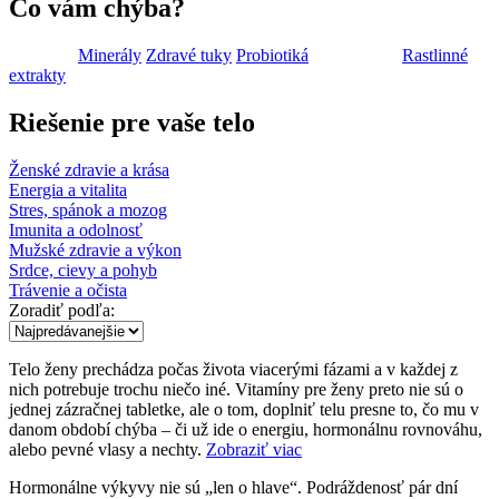
Čo vám chýba?
Vitamíny
Minerály
Zdravé tuky
Probiotiká
Riasy
Huby
Rastlinné
extrakty
Špeciálne doplnky
Antioxidanty
Spreje a kvapky
Riešenie pre vaše telo
Ženské zdravie a krása
Energia a vitalita
Stres, spánok a mozog
Imunita a odolnosť
Mužské zdravie a výkon
Srdce, cievy a pohyb
Trávenie a očista
Zoradiť podľa:
Telo ženy prechádza počas života viacerými fázami a v každej z
nich potrebuje trochu niečo iné. Vitamíny pre ženy preto nie sú o
jednej zázračnej tabletke, ale o tom, doplniť telu presne to, čo mu v
danom období chýba – či už ide o energiu, hormonálnu rovnováhu,
alebo pevné vlasy a nechty.
Zobraziť viac
Hormonálne výkyvy nie sú „len o hlave“. Podráždenosť pár dní