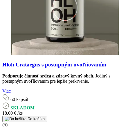
Hloh Crataegus s postupným uvoľňovaním
Podporuje činnosť srdca a zdravý krvný obeh.
Jediný s
postupným uvoľňovaním pre lepšie prekrvenie.
Viac
60 kapsúl
SKLADOM
18,00 €
/ks
Do košíka
(5)