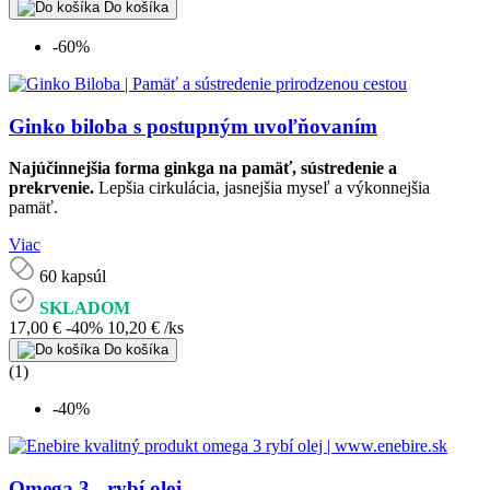
Do košíka
-60%
Ginko biloba s postupným uvoľňovaním
Najúčinnejšia forma ginkga na pamäť, sústredenie a
prekrvenie.
Lepšia cirkulácia, jasnejšia myseľ a výkonnejšia
pamäť.
Viac
60 kapsúl
SKLADOM
17,00 €
-40%
10,20 €
/ks
Do košíka
(1)
-40%
Omega 3 - rybí olej