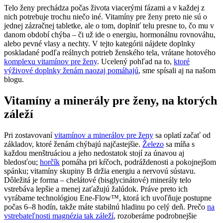
Telo ženy prechádza počas života viacerými fázami a v každej z
nich potrebuje trochu niečo iné. Vitamíny pre ženy preto nie sú o
jednej zázračnej tabletke, ale o tom, doplniť telu presne to, čo mu v
danom období chýba – či už ide o energiu, hormonálnu rovnováhu,
alebo pevné vlasy a nechty. V tejto kategórii nájdete doplnky
poskladané podľa reálnych potrieb ženského tela, vrátane hotového
komplexu vitamínov pre ženy
. Ucelený pohľad na to,
ktoré
výživové doplnky ženám naozaj pomáhajú
, sme spísali aj na našom
blogu.
Vitamíny a minerály pre ženy, na ktorých
záleží
Pri zostavovaní
vitamínov a minerálov pre ženy
sa oplatí začať od
základov, ktoré ženám chýbajú najčastejšie.
Železo
sa míňa s
každou menštruáciou a jeho nedostatok stojí za únavou aj
bledosťou;
horčík
pomáha pri kŕčoch, podráždenosti a pokojnejšom
spánku; vitamíny skupiny B držia energiu a nervovú sústavu.
Dôležitá je forma – chelátové (bisglycinátové) minerály telo
vstrebáva lepšie a menej zaťažujú žalúdok. Práve preto ich
vyrábame technológiou Ene-Flow™, ktorá ich uvoľňuje postupne
počas 6–8 hodín, takže máte stabilnú hladinu po celý deň. Prečo
na
vstrebateľnosti magnézia tak záleží
, rozoberáme podrobnejšie