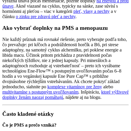
výrazná únava počas menštruácie, pozrite doplnky
na energiu a proti
únave
. Akné viazané na cyklus, typicky na sánke, zase súvisí s
hormónmi aj pleťou – viac v kategórii
pleť, vlasy a nechty
a v
článku
o zinku pre zdravú pleť a nechty
.
Ako vybrať doplnky na PMS a menopauzu
Nie každý príznak má rovnaké riešenie, preto vyberajte podľa toho,
čo prevažuje: pri kŕčoch a podráždenosti horčík a B6, pri strese
adaptogény, na samotný cyklus alchemilku, pri poklese energie a
libida macu. Účinok pritom prichádza z pravidelnosti počas
niekoľkých týždňov, nie z jednej kapsuly. Pri mineráloch a
adaptogénoch rozhoduje aj vstrebateľnosť – preto ich vyrábame
technológiou Ene-Flow™ s postupným uvoľňovaním počas 6–8
hodín a vo vegánskej kapsule Ene Pure Cap™ s približne
dvojnásobne rýchlejším vstrebávaním. Ak chcete pokryť základ
jednoducho, siahnite po
komplexe vitamínov pre ženy
alebo
multivitamíne s postupným uvoľňovaním
. Inšpiráciu,
ktoré výživové
doplnky ženám naozaj pomáhajú
, nájdete aj na blogu.
Často kladené otázky
Čo je PMS a prečo vzniká?