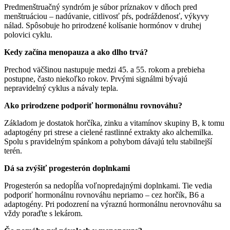
Predmenštruačný syndróm je súbor príznakov v dňoch pred
menštruáciou – nadúvanie, citlivosť pŕs, podráždenosť, výkyvy
nálad. Spôsobuje ho prirodzené kolísanie hormónov v druhej
polovici cyklu.
Kedy začína menopauza a ako dlho trvá?
Prechod väčšinou nastupuje medzi 45. a 55. rokom a prebieha
postupne, často niekoľko rokov. Prvými signálmi bývajú
nepravidelný cyklus a návaly tepla.
Ako prirodzene podporiť hormonálnu rovnováhu?
Základom je dostatok horčíka, zinku a vitamínov skupiny B, k tomu
adaptogény pri strese a cielené rastlinné extrakty ako alchemilka.
Spolu s pravidelným spánkom a pohybom dávajú telu stabilnejší
terén.
Dá sa zvýšiť progesterón doplnkami
Progesterón sa nedopĺňa voľnopredajnými doplnkami. Tie vedia
podporiť hormonálnu rovnováhu nepriamo – cez horčík, B6 a
adaptogény. Pri podozrení na výraznú hormonálnu nerovnováhu sa
vždy poraďte s lekárom.