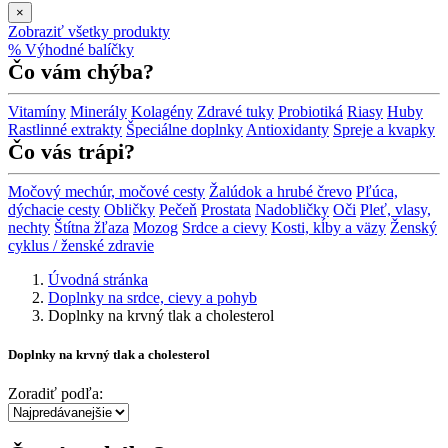
×
Zobraziť všetky produkty
% Výhodné balíčky
Čo vám chýba?
Vitamíny
Minerály
Kolagény
Zdravé tuky
Probiotiká
Riasy
Huby
Rastlinné extrakty
Špeciálne doplnky
Antioxidanty
Spreje a kvapky
Čo vás trápi?
Močový mechúr, močové cesty
Žalúdok a hrubé črevo
Pľúca,
dýchacie cesty
Obličky
Pečeň
Prostata
Nadobličky
Oči
Pleť, vlasy,
nechty
Štítna žľaza
Mozog
Srdce a cievy
Kosti, kĺby a väzy
Ženský
cyklus / ženské zdravie
Úvodná stránka
Doplnky na srdce, cievy a pohyb
Doplnky na krvný tlak a cholesterol
Doplnky na krvný tlak a cholesterol
Zoradiť podľa: