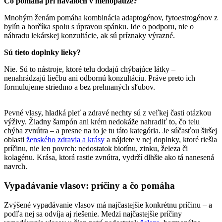
Čo pomáha pri návaloch v menopauze?
Mnohým ženám pomáha kombinácia adaptogénov, fytoestrogénov z
bylín a horčíka spolu s úpravou spánku. Ide o podporu, nie o
náhradu lekárskej konzultácie, ak sú príznaky výrazné.
Sú tieto doplnky lieky?
Nie. Sú to nástroje, ktoré telu dodajú chýbajúce látky –
nenahrádzajú liečbu ani odbornú konzultáciu. Práve preto ich
formulujeme striedmo a bez prehnaných sľubov.
Pevné vlasy, hladká pleť a zdravé nechty sú z veľkej časti otázkou
výživy. Žiadny šampón ani krém nedokáže nahradiť to, čo telu
chýba zvnútra – a presne na to je tu táto kategória. Je súčasťou širšej
oblasti
ženského zdravia a krásy
a nájdete v nej doplnky, ktoré riešia
príčinu, nie len povrch: nedostatok biotínu, zinku, železa či
kolagénu. Krása, ktorá rastie zvnútra, vydrží dlhšie ako tá nanesená
navrch.
Vypadávanie vlasov: príčiny a čo pomáha
Zvýšené vypadávanie vlasov má najčastejšie konkrétnu príčinu – a
podľa nej sa odvíja aj riešenie. Medzi najčastejšie príčiny