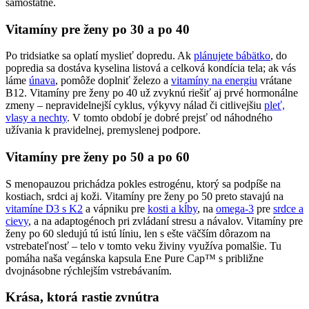
samostatne.
Vitamíny pre ženy po 30 a po 40
Po tridsiatke sa oplatí myslieť dopredu. Ak
plánujete bábätko
, do
popredia sa dostáva kyselina listová a celková kondícia tela; ak vás
láme
únava
, pomôže doplniť železo a
vitamíny na energiu
vrátane
B12. Vitamíny pre ženy po 40 už zvyknú riešiť aj prvé hormonálne
zmeny – nepravidelnejší cyklus, výkyvy nálad či citlivejšiu
pleť,
vlasy a nechty
. V tomto období je dobré prejsť od náhodného
užívania k pravidelnej, premyslenej podpore.
Vitamíny pre ženy po 50 a po 60
S menopauzou prichádza pokles estrogénu, ktorý sa podpíše na
kostiach, srdci aj koži. Vitamíny pre ženy po 50 preto stavajú na
vitamíne D3 s K2
a vápniku pre
kosti a kĺby
, na
omega-3
pre
srdce a
cievy
, a na adaptogénoch pri zvládaní stresu a návalov. Vitamíny pre
ženy po 60 sledujú tú istú líniu, len s ešte väčším dôrazom na
vstrebateľnosť – telo v tomto veku živiny využíva pomalšie. Tu
pomáha naša vegánska kapsula Ene Pure Cap™ s približne
dvojnásobne rýchlejším vstrebávaním.
Krása, ktorá rastie zvnútra