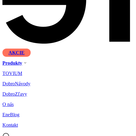
AKCIE
Produkty
TOVIUM
DobroNávody
DobroZľavy
O nás
EneBlog
Kontakt