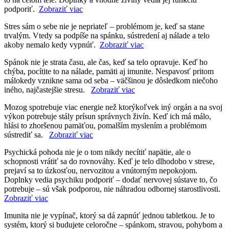
podporiť.
Zobraziť viac
Stres sám o sebe nie je nepriateľ – problémom je, keď sa stane
trvalým. Vtedy sa podpíše na spánku, sústredení aj nálade a telo
akoby nemalo kedy vypnúť.
Zobraziť viac
Spánok nie je strata času, ale čas, keď sa telo opravuje. Keď ho
chýba, pocítite to na nálade, pamäti aj imunite. Nespavosť pritom
málokedy vznikne sama od seba – väčšinou je dôsledkom niečoho
iného, najčastejšie stresu.
Zobraziť viac
Mozog spotrebuje viac energie než ktorýkoľvek iný orgán a na svoj
výkon potrebuje stály prísun správnych živín. Keď ich má málo,
hlási to zhoršenou pamäťou, pomalším myslením a problémom
sústrediť sa.
Zobraziť viac
Psychická pohoda nie je o tom nikdy necítiť napätie, ale o
schopnosti vrátiť sa do rovnováhy. Keď je telo dlhodobo v strese,
prejaví sa to úzkosťou, nervozitou a vnútorným nepokojom.
Doplnky vedia psychiku podporiť – dodať nervovej sústave to, čo
potrebuje – sú však podporou, nie náhradou odbornej starostlivosti.
Zobraziť viac
Imunita nie je vypínač, ktorý sa dá zapnúť jednou tabletkou. Je to
systém, ktorý si budujete celoročne – spánkom, stravou, pohybom a