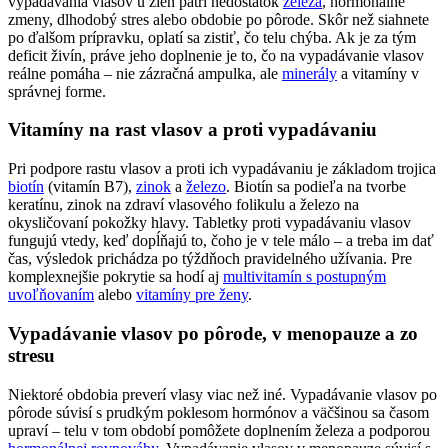
vypadávania vlasov u žien patrí nedostatok
železa
, hormonálne
zmeny, dlhodobý stres alebo obdobie po pôrode. Skôr než siahnete
po ďalšom prípravku, oplatí sa zistiť, čo telu chýba. Ak je za tým
deficit živín, práve jeho doplnenie je to, čo na vypadávanie vlasov
reálne pomáha – nie zázračná ampulka, ale
minerály
a vitamíny v
správnej forme.
Vitamíny na rast vlasov a proti vypadávaniu
Pri podpore rastu vlasov a proti ich vypadávaniu je základom trojica
biotín
(vitamín B7),
zinok
a
železo
. Biotín sa podieľa na tvorbe
keratínu, zinok na zdraví vlasového folikulu a železo na
okysličovaní pokožky hlavy. Tabletky proti vypadávaniu vlasov
fungujú vtedy, keď dopĺňajú to, čoho je v tele málo – a treba im dať
čas, výsledok prichádza po týždňoch pravidelného užívania. Pre
komplexnejšie pokrytie sa hodí aj
multivitamín s postupným
uvoľňovaním
alebo
vitamíny pre ženy
.
Vypadávanie vlasov po pôrode, v menopauze a zo
stresu
Niektoré obdobia preverí vlasy viac než iné. Vypadávanie vlasov po
pôrode súvisí s prudkým poklesom hormónov a väčšinou sa časom
upraví – telu v tom období pomôžete doplnením železa a podporou