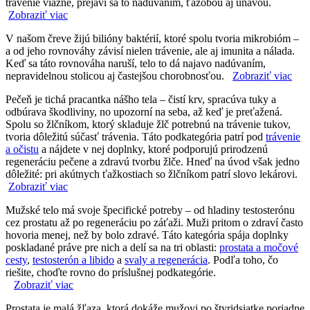
trávenie viazne, prejaví sa to nadúvaním, ťažobou aj únavou.
Zobraziť viac
V našom čreve žijú bilióny baktérií, ktoré spolu tvoria mikrobióm –
a od jeho rovnováhy závisí nielen trávenie, ale aj imunita a nálada.
Keď sa táto rovnováha naruší, telo to dá najavo nadúvaním,
nepravidelnou stolicou aj častejšou chorobnosťou.
Zobraziť viac
Pečeň je tichá pracantka nášho tela – čistí krv, spracúva tuky a
odbúrava škodliviny, no upozorní na seba, až keď je preťažená.
Spolu so žlčníkom, ktorý skladuje žlč potrebnú na trávenie tukov,
tvoria dôležitú súčasť trávenia. Táto podkategória patrí pod
trávenie
a očistu
a nájdete v nej doplnky, ktoré podporujú prirodzenú
regeneráciu pečene a zdravú tvorbu žlče. Hneď na úvod však jedno
dôležité: pri akútnych ťažkostiach so žlčníkom patrí slovo lekárovi.
Zobraziť viac
Mužské telo má svoje špecifické potreby – od hladiny testosterónu
cez prostatu až po regeneráciu po záťaži. Muži pritom o zdraví často
hovoria menej, než by bolo zdravé. Táto kategória spája doplnky
poskladané práve pre nich a delí sa na tri oblasti:
prostata a močové
cesty
,
testosterón a libido
a
svaly a regenerácia
. Podľa toho, čo
riešite, choďte rovno do príslušnej podkategórie.
Zobraziť viac
Prostata je malá žľaza, ktorá dokáže mužovi po štyridsiatke poriadne