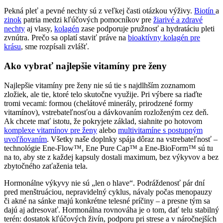
Pekná pleť a pevné nechty sú z veľkej časti otázkou výživy.
Biotín
a
zinok
patria medzi kľúčových pomocníkov pre
žiarivé a zdravé
nechty
aj vlasy,
kolagén
zase podporuje pružnosť a hydratáciu pleti
zvnútra. Prečo sa oplatí staviť práve na
bioaktívny kolagén pre
krásu
, sme rozpísali zvlášť.
Ako vybrať najlepšie vitamíny pre ženy
Najlepšie vitamíny pre ženy nie sú tie s najdlhším zoznamom
zložiek, ale tie, ktoré telo skutočne využije. Pri výbere sa riaďte
tromi vecami: formou (chelátové minerály, prirodzené formy
vitamínov), vstrebateľnosťou a dávkovaním rozloženým cez deň.
Ak chcete mať istotu, že pokryjete základ, siahnite po hotovom
komplexe vitamínov pre ženy
alebo
multivitamíne s postupným
uvoľňovaním
. Všetky naše doplnky spája dôraz na vstrebateľnosť –
technológie Ene-Flow™, Ene Pure Cap™ a Ene-BioForm™ sú tu
na to, aby ste z každej kapsuly dostali maximum, bez výkyvov a bez
zbytočného zaťaženia tela.
Hormonálne výkyvy nie sú „len o hlave“. Podráždenosť pár dní
pred menštruáciou, nepravidelný cyklus, návaly počas menopauzy
či akné na sánke majú konkrétne telesné príčiny – a presne tým sa
dajú aj adresovať. Hormonálna rovnováha je o tom, dať telu stabilný
terén: dostatok kľúčových živín, podporu pri strese a v náročnejších