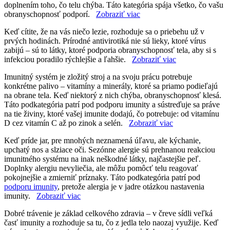
doplnením toho, čo telu chýba. Táto kategória spája všetko, čo vašu
obranyschopnosť podporí.
Zobraziť viac
Keď cítite, že na vás niečo lezie, rozhoduje sa o priebehu už v
prvých hodinách. Prírodné antivirotiká nie sú lieky, ktoré vírus
zabijú – sú to látky, ktoré podporia obranyschopnosť tela, aby si s
infekciou poradilo rýchlejšie a ľahšie.
Zobraziť viac
Imunitný systém je zložitý stroj a na svoju prácu potrebuje
konkrétne palivo – vitamíny a minerály, ktoré sa priamo podieľajú
na obrane tela. Keď niektorý z nich chýba, obranyschopnosť klesá.
Táto podkategória patrí pod podporu imunity a sústreďuje sa práve
na tie živiny, ktoré vašej imunite dodajú, čo potrebuje: od vitamínu
D cez vitamín C až po zinok a selén.
Zobraziť viac
Keď príde jar, pre mnohých neznamená úľavu, ale kýchanie,
upchatý nos a slziace oči. Sezónne alergie sú prehnanou reakciou
imunitného systému na inak neškodné látky, najčastejšie peľ.
Doplnky alergiu nevyliečia, ale môžu pomôcť telu reagovať
pokojnejšie a zmierniť príznaky. Táto podkategória patrí pod
podporu imunity
, pretože alergia je v jadre otázkou nastavenia
imunity.
Zobraziť viac
Dobré trávenie je základ celkového zdravia – v čreve sídli veľká
časť imunity a rozhoduje sa tu, čo z jedla telo naozaj využije. Keď