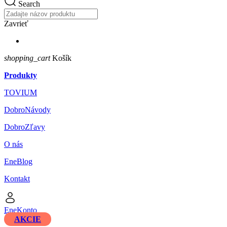
Search
Zavrieť
shopping_cart
Košík
Produkty
TOVIUM
DobroNávody
DobroZľavy
O nás
EneBlog
Kontakt
EneKonto
AKCIE