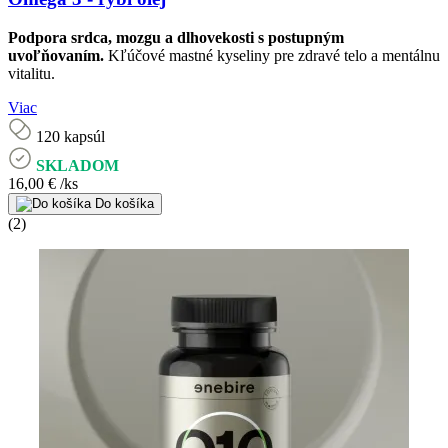
Podpora srdca, mozgu a dlhovekosti s postupným
uvoľňovaním.
Kľúčové mastné kyseliny pre zdravé telo a mentálnu
vitalitu.
Viac
120 kapsúl
SKLADOM
16,00 €
/ks
Do košíka
(2)