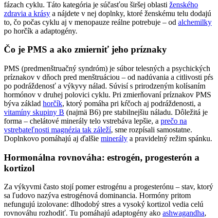
fázach cyklu. Táto kategória je súčasťou širšej oblasti
ženského
zdravia a krásy
a nájdete v nej doplnky, ktoré ženskému telu dodajú
to, čo počas cyklu aj v menopauze reálne potrebuje – od
alchemilky
po horčík a adaptogény.
Čo je PMS a ako zmierniť jeho príznaky
PMS (predmenštruačný syndróm) je súbor telesných a psychických
príznakov v dňoch pred menštruáciou – od nadúvania a citlivosti pŕs
po podráždenosť a výkyvy nálad. Súvisí s prirodzeným kolísaním
hormónov v druhej polovici cyklu. Pri zmierňovaní príznakov PMS
býva základ
horčík
, ktorý pomáha pri kŕčoch aj podráždenosti, a
vitamíny skupiny B
(najmä B6) pre stabilnejšiu náladu. Dôležitá je
forma – chelátové minerály telo vstrebáva lepšie, a
prečo na
vstrebateľnosti magnézia tak záleží
, sme rozpísali samostatne.
Doplnkovo pomáhajú aj ďalšie
minerály
a pravidelný režim spánku.
Hormonálna rovnováha: estrogén, progesterón a
kortizol
Za výkyvmi často stojí pomer estrogénu a progesterónu – stav, ktorý
sa ľudovo nazýva estrogénová dominancia. Hormóny pritom
nefungujú izolovane: dlhodobý stres a vysoký kortizol vedia celú
rovnováhu rozhodiť. Tu pomáhajú adaptogény ako
ashwagandha
,