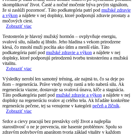
skomplikovať život. Časté a nočné močenie býva prvým signálom,
že si zaslúži pozornosť. Táto podkategória patrí pod
mužské zdravie
a výkon
a nájdete v nej doplnky, ktoré podporujú zdravie prostaty a
močových ciest.
Zobraziť viac
Testosterón je hlavný mužský hormón – ovplyvňuje energiu,
svalovú silu, náladu aj libido. Jeho hladina s vekom prirodzene
klesá, čo mnohí muži pocítia ako útlm a menší elán. Táto
podkategória patrí pod
mužské zdravie a výkon
a nájdete v nej
doplnky, ktoré podporujú prirodzenú tvorbu testosterónu a mužskú
vitalitu.
Zobraziť viac
Výsledky nerobí len samotný tréning, ale najmä to, čo sa deje po
ňom – regenerácia. Práve vtedy svaly rastú a telo naberá silu. Ak
regenerácia viazne, dostavuje sa svalová únava, kŕče a stagnácia.
Táto podkategória patrí pod
mužské zdravie a výkon
a nájdete v nej
doplnky na regeneráciu svalov aj celého tela. Ak hľadáte konkrétne
regeneráciu pečene, tej sa venujeme v kategórii
pečeň a žlčník
.
Zobraziť viac
Srdce a cievy pracujú bez prestávky celý život a najlepšia
starostlivosť o ne je prevencia, nie hasenie problémov. Spolu so
zdravým pohybovým aparátom tvoria základ vitality v každom