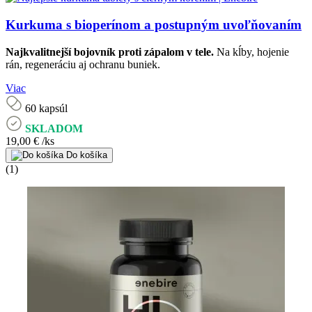
Kurkuma s bioperínom a postupným uvoľňovaním
Najkvalitnejší bojovník proti zápalom v tele.
Na kĺby, hojenie
rán, regeneráciu aj ochranu buniek.
Viac
60 kapsúl
SKLADOM
19,00 €
/ks
Do košíka
(1)