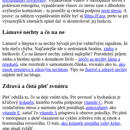
hormonálnej rovnováhy
. Vypadávanie vlasov v menopauze súvisí s
poklesom estrogénu, vypadávanie vlasov zo stresu zase s dlhodobo
zvýšeným kortizolom – tu pomôže aj cielená podpora
proti stresu
. A
pozor: za náhlym vypadávaním môže byť aj
štítna žľaza
, preto sa pri
výraznejších zmenách oplatí dať si skontrolovať jej funkciu.
Lámavé nechty a čo na ne
Lámavé a štiepiace sa nechty bývajú prvým viditeľným signálom, že
telu niečo chýba. Najčastejšie ide o nedostatok biotínu,
zinku
a
bielkovín. Čo na lámavé nechty zaberá najlepšie? Pravidelný príjem
zinku a biotínu spolu s dostatkom živín –
prečo sa nechty lámu a
praskajú
, sme rozobrali v samostatnom článku, rovnako ako to,
ako
zinok prispieva k zdravým nechtom
. Tipy na
žiarivé a zdravé nechty
nájdete tiež na blogu.
Zdravá a čistá pleť zvnútra
Pleť odráža to, čo sa deje vnútri tela. Pre pevnosť a hydratáciu je
kľúčový
kolagén
, ktorého tvorbu podporuje
vitamín C
. Proti
oxidačnému stresu a starnutiu pleti pomáhajú
antioxidanty
ako
vitamín E
, zatiaľ čo
vitamín A
prispieva k obnove pokožky. Pri pleti
v menopauze a akné viazanom na cyklus zohráva rolu aj zinok a
hormonálna rovnováha. O tom,
ako kolagén pomáha vašej kráse
,
sme písali zvlášť.