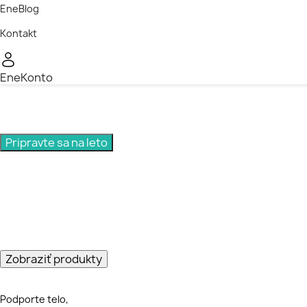
EneBlog
Kontakt
EneKonto
Ochrana zvnútra, kým slnko robí svoje
Pripravte sa na leto
K nakúpu za minimálne 50€
máte od nás Spirulinu ZADARMO.
Zobraziť produkty
Podporte telo,