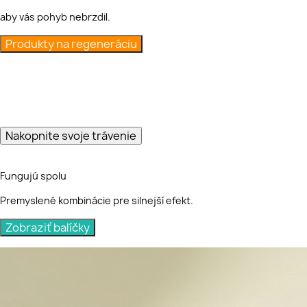
aby vás pohyb nebrzdil.
Produkty na regeneráciu
Telo sa čistí samo
Keď funguje trávenie, funguje celé telo.
Nakopnite svoje trávenie
Fungujú spolu
Premyslené kombinácie pre silnejší efekt.
Zobraziť balíčky