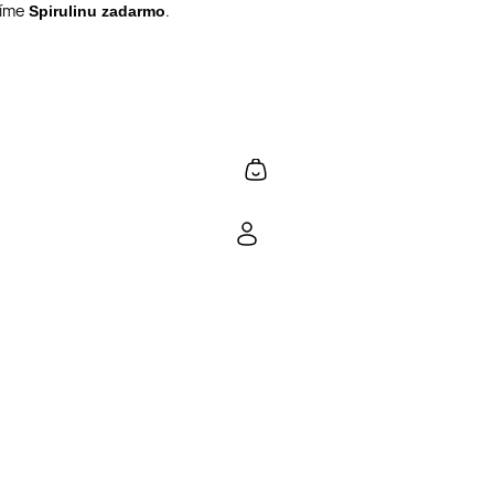
líme
.
Spirulinu
zadarmo
shopping_cart